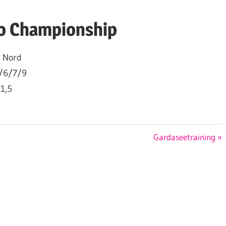
ro Championship
: Nord
5/6/7/9
 1,5
Nächster
Gardaseetraining
Beitrag: