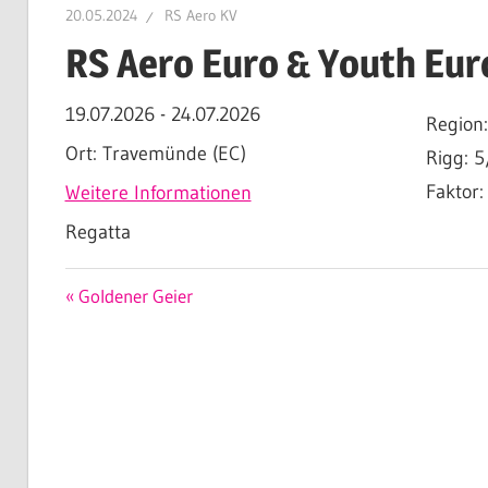
20.05.2024
RS Aero KV
Aero
RS Aero Euro & Youth Eu
19.07.2026
-
24.07.2026
Region
KV
Ort:
Travemünde (EC)
Rigg: 
Faktor:
Weitere Informationen
e.V.
Regatta
Beitragsnavigation
Vorheriger
Goldener Geier
Beitrag: