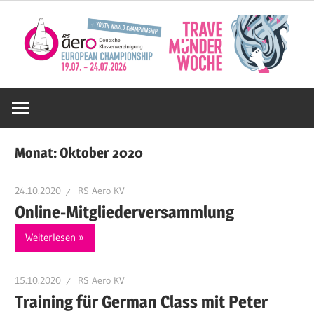
Zum
Inhalt
springen
Deutsche
RS
Monat:
Oktober 2020
Aero
24.10.2020
RS Aero KV
Online-Mitgliederversammlung
KV
Weiterlesen
e.V.
15.10.2020
RS Aero KV
Training für German Class mit Peter