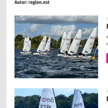
Autor:
region.ost
Aero
1
KV
e.V.
2