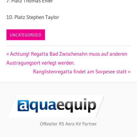
7. Platz Thomas Ehler
10. Platz Stephen Taylor
UNCATEGORIZED
Beitragsnavigation
Vorheriger
Achtung! Regatta Bad Zwischenahn muss auf anderen
Beitrag:
Austragungsort verlegt werden.
Nächster
Ranglistenregatta findet am Sorpesee statt
Beitrag:
Offizieller RS Aero KV Partner