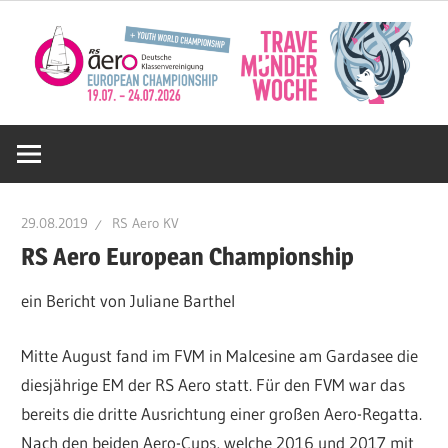
Zum
Inhalt
springen
Deutsche
RS
29.08.2019
RS Aero KV
Aero
RS Aero European Championship
ein Bericht von Juliane Barthel
KV
Mitte August fand im FVM in Malcesine am Gardasee die
e.V.
diesjährige EM der RS Aero statt. Für den FVM war das
bereits die dritte Ausrichtung einer großen Aero-Regatta.
Nach den beiden Aero-Cups, welche 2016 und 2017 mit