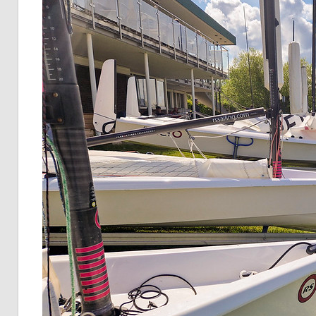
Aero
KV
e.V.