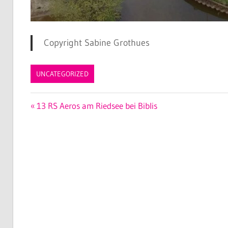
Copyright Sabine Grothues
UNCATEGORIZED
Beitragsnavigation
Vorheriger
13 RS Aeros am Riedsee bei Biblis
Beitrag: