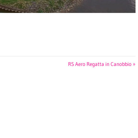
Nächster
RS Aero Regatta in Canobbio
Beitrag: