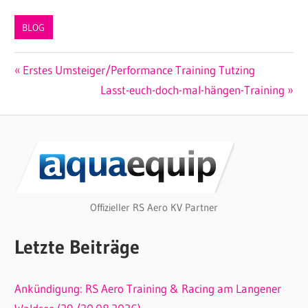
BLOG
Beitragsnavigation
Vorheriger
Erstes Umsteiger/Performance Training Tutzing
Beitrag:
Nächster
Lasst-euch-doch-mal-hängen-Training
Beitrag:
Offizieller RS Aero KV Partner
Letzte Beiträge
Ankündigung: RS Aero Training & Racing am Langener