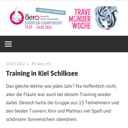
Zum
Inhalt
springen
Deutsche
RS
03.05.2022
RS Aero KV
Aero
Training in Kiel Schilksee
Das gleiche Wetter wie jedes Jahr? Na hoffentlich nicht,
KV
aber die Flaute war auch bei diesem Training wieder
dabei. Denoch hatte die Gruppe aus 15 Teilnehmern und
e.V.
den beiden Trainern Jörn und Mathias viel Spaß und
schönsten Sonnenschein obendrein.