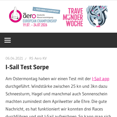
Zum
Inhalt
springen
Deutsche
RS
06.04.2021
RS Aero KV
Aero
I-Sail Test Sorpe
Am Ostermontag haben wir einen Test mit der
I-Sail app
KV
durchgeführt. Windstärke zwischen 25 kn und 3kn dazu
Schneesturm, Hagel und manchmal auch Sonnenschein
e.V.
machten zumindest dem Aprilwetter alle Ehre. Die gute
Nachricht, es hat funktioniert wir konnten drei Races
durchführen und mit I-Sail aufzeichnen. So kann man sich