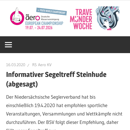
Zum
Inhalt
springen
Deutsche
RS
16.03.2020
RS Aero KV
Aero
Informativer Segeltreff Steinhude
(abgesagt)
KV
Der Niedersächsische Seglerverband hat bis
einschließlich 19.4.2020 hat empfohlen sportliche
e.V.
Veranstaltungen, Versammlungen und Wettkämpfe nicht
durchzuführen. Der BSV folgt dieser Empfehlung, daher