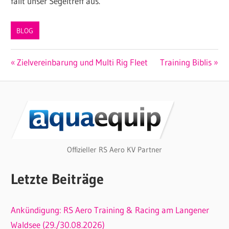
fällt unser Segeltreff aus.
BLOG
Beitragsnavigation
Vorheriger
Nächster
Zielvereinbarung und Multi Rig Fleet
Training Biblis
Beitrag:
Beitrag:
Offizieller RS Aero KV Partner
Letzte Beiträge
Ankündigung: RS Aero Training & Racing am Langener
Waldsee (29./30.08.2026)