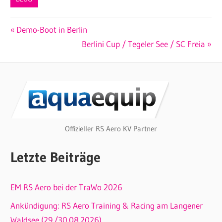
Beitragsnavigation
Vorheriger
Demo-Boot in Berlin
Beitrag:
Nächster
Berlini Cup / Tegeler See / SC Freia
Beitrag:
Offizieller RS Aero KV Partner
Letzte Beiträge
EM RS Aero bei der TraWo 2026
Ankündigung: RS Aero Training & Racing am Langener
Waldsee (29./30.08.2026)