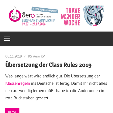
Zum
Inhalt
springen
Deutsche
RS
06.11.2019
RS Aero KV
Aero
Übersetzung der Class Rules 2019
Was lange wärt wird endlich gut. Die Übersetzung der
KV
Klassenregeln
ins Deutsche ist fertig. Damit Ihr nicht alles
neu auswendig lernen müßt habe ich die Änderungen in
e.V.
rote Buchstaben gesetzt.
BLOG