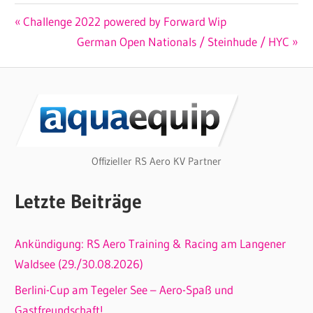
Beitragsnavigation
Vorheriger
Challenge 2022 powered by Forward Wip
Beitrag:
Nächster
German Open Nationals / Steinhude / HYC
Beitrag:
Offizieller RS Aero KV Partner
Letzte Beiträge
Ankündigung: RS Aero Training & Racing am Langener
Waldsee (29./30.08.2026)
Berlini-Cup am Tegeler See – Aero-Spaß und
Gastfreundschaft!