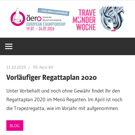
Zum
Inhalt
springen
Deutsche
RS
11.10.2019
RS Aero KV
Aero
Vorläufiger Regattaplan 2020
Unter Vorbehalt und noch ohne Gewähr findet Ihr den
KV
Regattaplan 2020 im Menü Regatten. Im April ist noch
die Trapezregatta, wie im Vorjahr mit aufgenommen.
e.V.
BLOG