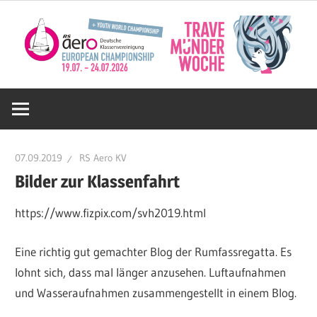
Zum
Inhalt
springen
Deutsche
RS
07.09.2019
RS Aero KV
Aero
Bilder zur Klassenfahrt
https://www.fizpix.com/svh2019.html
KV
Eine richtig gut gemachter Blog der Rumfassregatta. Es
e.V.
lohnt sich, dass mal länger anzusehen. Luftaufnahmen
und Wasseraufnahmen zusammengestellt in einem Blog.