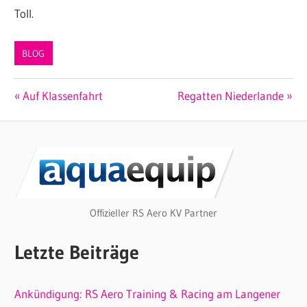
Toll.
BLOG
Beitragsnavigation
Vorheriger
Nächster
Auf Klassenfahrt
Regatten Niederlande
Beitrag:
Beitrag:
Offizieller RS Aero KV Partner
Letzte Beiträge
Ankündigung: RS Aero Training & Racing am Langener