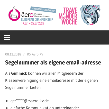
Zum
Inhalt
springen
Deutsche
RS
08.11.2018
RS Aero KV
Aero
Segelnummer als eigene email-adresse
Als
Gimmick
können wir allen Mitgliedern der
KV
Klassenvereinigung eine emailadresse mit der eigenen
Segelnummer bieten.
e.V.
ger°°°°@rsaero-kv.de
einfache Kommunikation untereinander