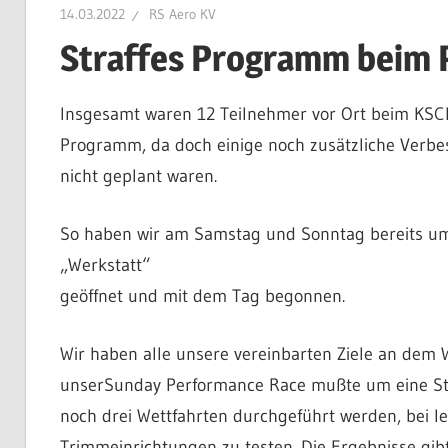
14.03.2022
RS Aero KV
Aero
Straffes Programm beim
Insgesamt waren 12 Teilnehmer vor Ort beim KSCH 
KV
Programm, da doch einige noch zusätzliche Verbe
nicht geplant waren.
e.V.
So haben wir am Samstag und Sonntag bereits um
„Werkstatt“
geöffnet und mit dem Tag begonnen.
Wir haben alle unsere vereinbarten Ziele an dem W
unserSunday Performance Race mußte um eine St
noch drei Wettfahrten durchgeführt werden, bei l
Trimmeinrichtungen zu testen. Die Ergebnisse gib