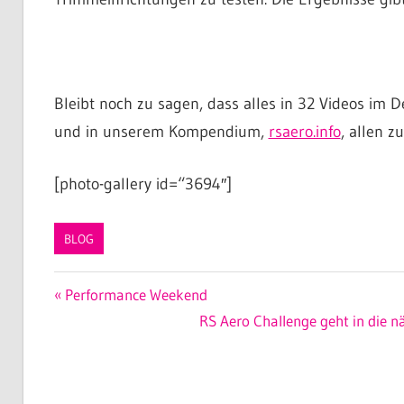
Bleibt noch zu sagen, dass alles in 32 Videos im D
und in unserem Kompendium,
rsaero.info
, allen 
[photo-gallery id=“3694″]
BLOG
Beitragsnavigation
Vorheriger
Performance Weekend
Beitrag:
Nächster
RS Aero Challenge geht in die nä
Beitrag: