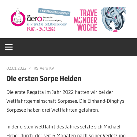
Zum
Inhalt
springen
Deutsche
RS
02.01.2022
RS Aero KV
Aero
Die ersten Sorpe Helden
Die erste Regatta im Jahr 2022 hatten wir bei der
KV
Wettfahrtgemeinschaft Sorpesee. Die Einhand-Dinghys
Sorpesee haben drei Wettfahrten gefahren.
e.V.
In der ersten Wettfahrt des Jahres setzte sich Michael
Heber durch, der seit 6 Monaten nach seiner Verletzung