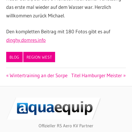
das erste mal wieder auf dem Wasser war. Herzlich
willkommen zurück Michael.
Den kompletten Beitrag mit 180 Fotos gibt es auf
dinghy.domres.info
BLOG
REGION WEST
Beitragsnavigation
Vorheriger
Nächster
Wintertraining an der Sorpe
Titel Hamburger Meister
Beitrag:
Beitrag:
Offizieller RS Aero KV Partner