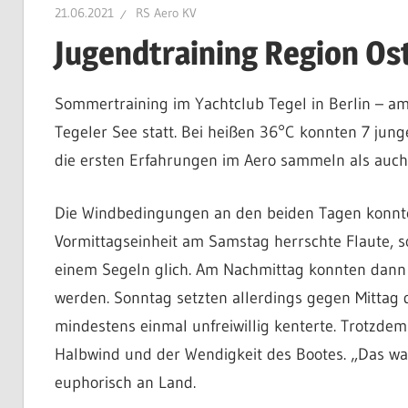
21.06.2021
RS Aero KV
Aero
Jugendtraining Region Os
Sommertraining im Yachtclub Tegel in Berlin – a
KV
Tegeler See statt. Bei heißen 36°C konnten 7 jun
die ersten Erfahrungen im Aero sammeln als auch i
e.V.
Die Windbedingungen an den beiden Tagen konnten
Vormittagseinheit am Samstag herrschte Flaute,
einem Segeln glich. Am Nachmittag konnten dann 
werden. Sonntag setzten allerdings gegen Mittag d
mindestens einmal unfreiwillig kenterte. Trotzdem 
Halbwind und der Wendigkeit des Bootes. „Das wa
euphorisch an Land.