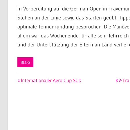
In Vorbereitung auf die German Open in Travemün
Stehen an der Linie sowie das Starten geübt, Ti
optimale Tonnenrundung besprochen. Die Manöver
allem war das Wochenende für alle sehr lehrreich
und der Unterstützung der Eltern an Land verlief 
BLOG
Beitragsnavigation
Vorheriger
Nächst
Internationaler Aero Cup SCD
KV-Tra
Beitrag:
Beitrag