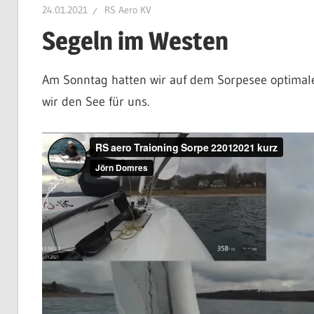
24.01.2021
RS Aero KV
Aero
Segeln im Westen
Am Sonntag hatten wir auf dem Sorpesee optimale
KV
wir den See für uns.
e.V.