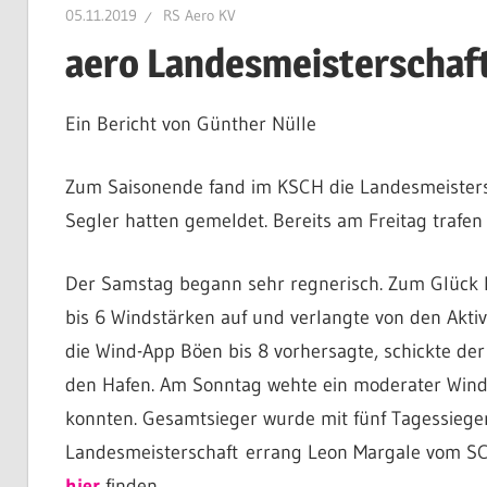
05.11.2019
RS Aero KV
Aero
aero Landesmeisterscha
Ein Bericht von Günther Nülle
KV
Zum Saisonende fand im KSCH die Landesmeistersc
e.V.
Segler hatten gemeldet. Bereits am Freitag trafe
Der Samstag begann sehr regnerisch. Zum Glück li
bis 6 Windstärken auf und verlangte von den Akti
die Wind-App Böen bis 8 vorhersagte, schickte der 
den Hafen. Am Sonntag wehte ein moderater Wind,
konnten. Gesamtsieger wurde mit fünf Tagessiegen
Landesmeisterschaft errang Leon Margale vom SCS 
hier
finden.