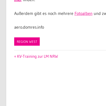
Außerdem gibt es noch mehrere
Fotoalben
und z
aero.domres.info
REGION WEST
Beitragsnavigation
Vorheriger
KV-Training zur LM NRW
Beitrag: