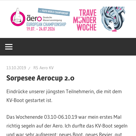
Zum
Inhalt
springen
Deutsche
RS
13.10.2019
RS Aero KV
Aero
Sorpesee Aerocup 2.0
Eindrücke unserer jüngsten Teilnehmerin, die mit dem
KV
KV-Boot gestartet ist.
e.V.
Das Wochenende 03.10-06.10.19 war mein erstes Mal
richtig segeln auf der Aero. Ich durfte das KV-Boot segeln
und war sehr aufgeregt: neues Boot, neues Revier, gut