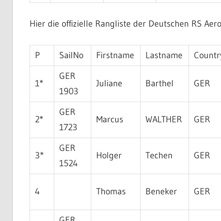
Hier die offizielle Rangliste der Deutschen RS Aer
P
SailNo
Firstname
Lastname
Countr
GER
1*
Juliane
Barthel
GER
1903
GER
2*
Marcus
WALTHER
GER
1723
GER
3*
Holger
Techen
GER
1524
4
Thomas
Beneker
GER
GER