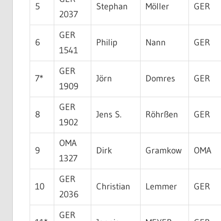
5
Stephan
Möller
GER
2037
GER
6
Philip
Nann
GER
1541
GER
7*
Jörn
Domres
GER
1909
GER
8
Jens S.
Röhrßen
GER
1902
OMA
9
Dirk
Gramkow
OMA
1327
GER
10
Christian
Lemmer
GER
2036
GER