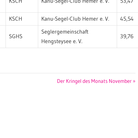
KSCH
Kanu-Segel-Club Hemer e. V.
53,47
KSCH
Kanu-Segel-Club Hemer e. V.
45,54
Seglergemeinschaft
SGHS
39,76
Hengsteysee e. V.
Nächster
Der Kringel des Monats November
Beitrag: