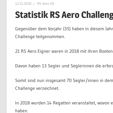
12.11.2018
RS Aero KV
Aero
Statistik RS Aero Challen
Gegenüber dem Vorjahr (35) haben in diesem Jah
KV
Challenge teilgenommen.
e.V.
21 RS Aero Eigner waren in 2018 mit ihren Booten d
Davon haben 13 Segler und Seglerinnen die erforde
Somit sind nun insgesamt 70 Segler/innen in dem
Challenge verzeichnet.
In 2018 wurden 14 Regatten veranstaltet, wovon e
haben.