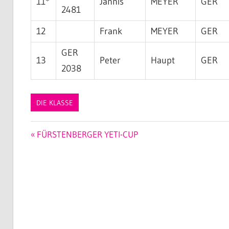
11*
Jannis
MEYER
GER
2481
12
Frank
MEYER
GER
GER
13
Peter
Haupt
GER
2038
DIE KLASSE
Beitragsnavigation
Vorheriger
FÜRSTENBERGER YETI-CUP
Beitrag: