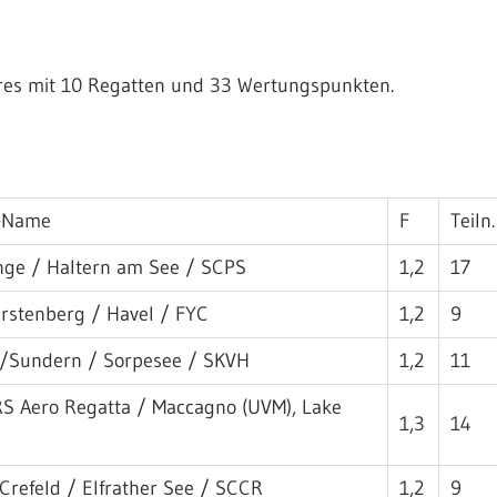
res mit 10 Regatten und 33 Wertungspunkten.
s-Name
F
Teiln.
nge / Haltern am See / SCPS
1,2
17
ürstenberg / Havel / FYC
1,2
9
 /Sundern / Sorpesee / SKVH
1,2
11
 RS Aero Regatta / Maccagno (UVM), Lake
1,3
14
refeld / Elfrather See / SCCR
1,2
9