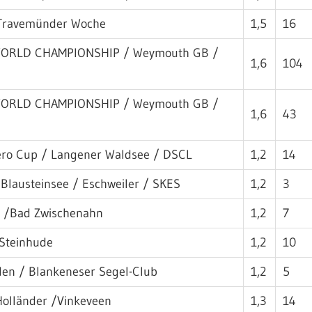
 Travemünder Woche
1,5
16
WORLD CHAMPIONSHIP / Weymouth GB /
1,6
104
WORLD CHAMPIONSHIP / Weymouth GB /
1,6
43
ero Cup / Langener Waldsee / DSCL
1,2
14
Blausteinsee / Eschweiler / SKES
1,2
3
n /Bad Zwischenahn
1,2
7
 Steinhude
1,2
10
lden / Blankeneser Segel-Club
1,2
5
Holländer /Vinkeveen
1,3
14