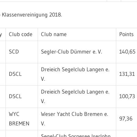
o Klassenvereinigung 2018.
y
Club code
Club name
Points
SCD
Segler-Club Dümmer e. V.
140,65
Dreieich Segelclub Langen e.
DSCL
131,31
V.
Dreieich Segelclub Langen e.
DSCL
100,73
V.
WYC
Weser Yacht Club Bremen e.
97,36
BREMEN
V.
Segel-Club Sorpesee Iserlohn