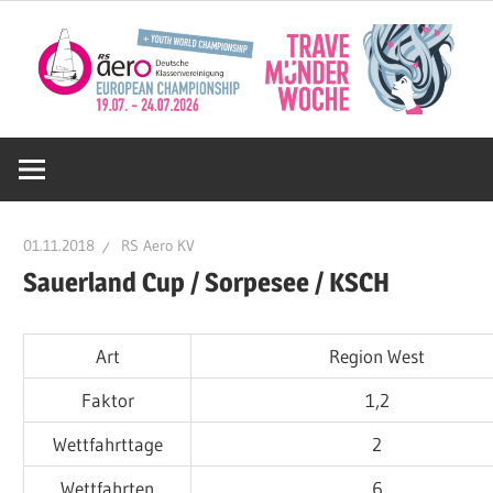
Zum
Inhalt
springen
Deutsche
RS
01.11.2018
RS Aero KV
Aero
Sauerland Cup / Sorpesee / KSCH
KV
Art
Region West
Faktor
1,2
e.V.
Wettfahrttage
2
Wettfahrten
6