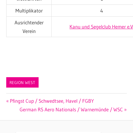
Multiplikator
4
Ausrichtender
Kanu und Segelclub Hemer e.V
Verein
REGION WEST
Beitragsnavigation
Vorheriger
Pfingst Cup / Schwedtsee, Havel / FGBY
Beitrag:
Nächster
German RS Aero Nationals / Warnemünde / WSC
Beitrag: